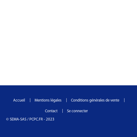
Footer
Accueil
Mentions légales
Conditions générales de vente
Contact
Se connecter
© SEMA-SAS / PCPC.FR - 2023